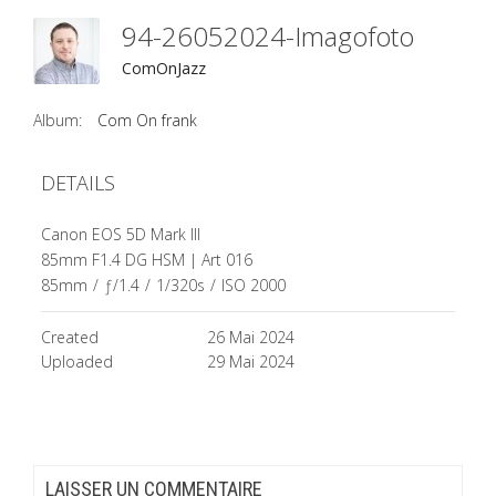
94-26052024-Imagofoto
ComOnJazz
Album:
Com On frank
DETAILS
Canon EOS 5D Mark III
85mm F1.4 DG HSM | Art 016
85mm
/
ƒ/1.4
/
1/320s
/
ISO 2000
Created
26 Mai 2024
Uploaded
29 Mai 2024
LAISSER UN COMMENTAIRE