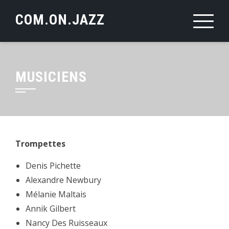
Skip
COM.ON.JAZZ
to
content
MUSICIENS
Trompettes
Denis Pichette
Alexandre Newbury
Mélanie Maltais
Annik Gilbert
Nancy Des Ruisseaux