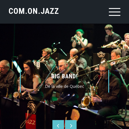
Skip
COM.ON.JAZZ
to
content
BIG BAND!
De la ville de Québec