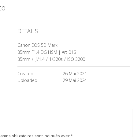
oto
DETAILS
Canon EOS 5D Mark III
85mm F1.4 DG HSM | Art 016
85mm
/
ƒ/1.4
/
1/320s
/
ISO 3200
Created
26 Mai 2024
Uploaded
29 Mai 2024
hamps obligatoires sont indiqués avec
*