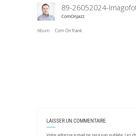
89-26052024-Imagof
ComOnJazz
Album:
Com On frank
LAISSER UN COMMENTAIRE
Votre adresse e-mail ne sera pas publiée.
Les c