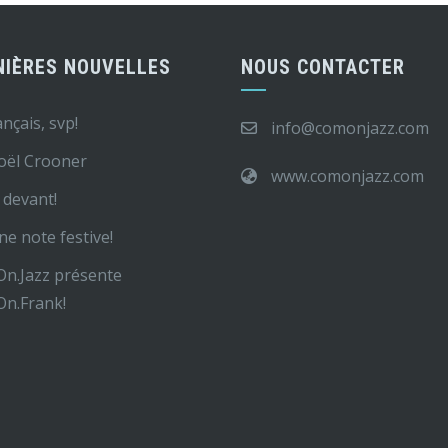
NIÈRES NOUVELLES
NOUS CONTACTER
ançais, svp!
info@comonjazz.com
oël Crooner
www.comonjazz.com
devant!
ne note festive!
n.Jazz présente
n.Frank!