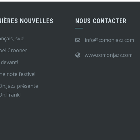
NIÈRES NOUVELLES
NOUS CONTACTER
ançais, svp!
info@comonjazz.com
oël Crooner
www.comonjazz.com
devant!
ne note festive!
n.Jazz présente
n.Frank!