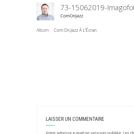
73-15062019-Imagof
ComOnJazz
Album:
Com.On.Jazz À L'Écran
LAISSER UN COMMENTAIRE
Votre adresse e-mail ne sera pas publiée.
Les c