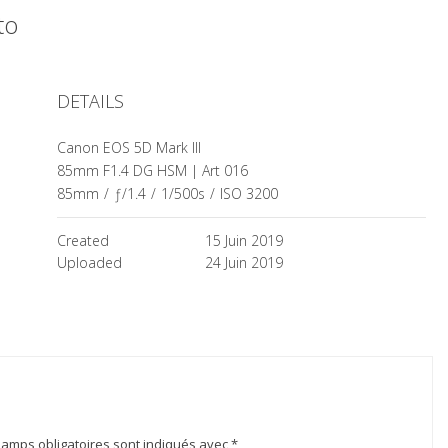
oto
DETAILS
Canon EOS 5D Mark III
85mm F1.4 DG HSM | Art 016
85mm
/
ƒ/1.4
/
1/500s
/
ISO 3200
Created
15 Juin 2019
Uploaded
24 Juin 2019
hamps obligatoires sont indiqués avec
*