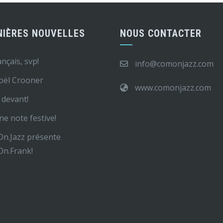
NIÈRES NOUVELLES
NOUS CONTACTER
ançais, svp!
info@comonjazz.com
oël Crooner
www.comonjazz.com
devant!
ne note festive!
n.Jazz présente
n.Frank!