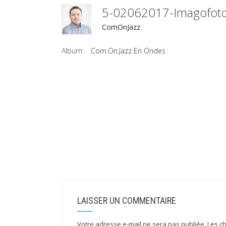
5-02062017-Imagofo
ComOnJazz
Album:
Com.On.Jazz En Ondes
LAISSER UN COMMENTAIRE
Votre adresse e-mail ne sera pas publiée.
Les c