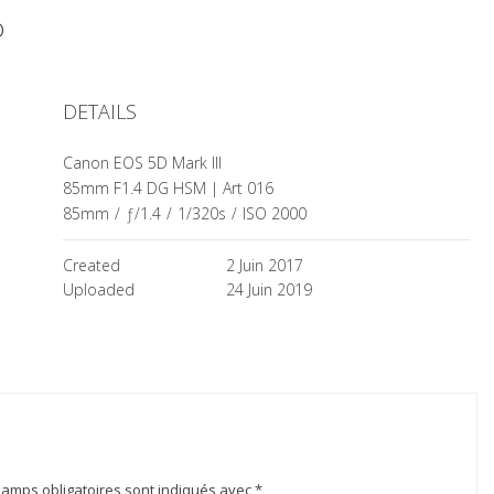
to
DETAILS
Canon EOS 5D Mark III
85mm F1.4 DG HSM | Art 016
85mm
/
ƒ/1.4
/
1/320s
/
ISO 2000
Created
2 Juin 2017
Uploaded
24 Juin 2019
hamps obligatoires sont indiqués avec
*