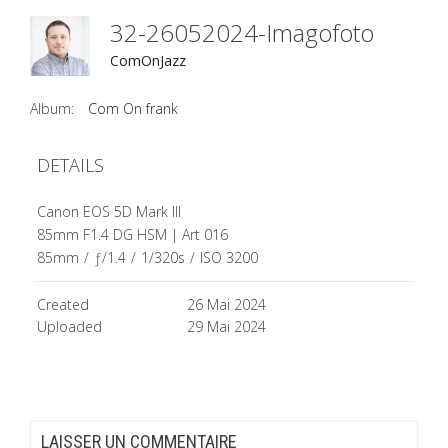
32-26052024-Imagofoto
ComOnJazz
Album:
Com On frank
DETAILS
Canon EOS 5D Mark III
85mm F1.4 DG HSM | Art 016
85mm
/
ƒ/1.4
/
1/320s
/
ISO 3200
Created
26 Mai 2024
Uploaded
29 Mai 2024
LAISSER UN COMMENTAIRE