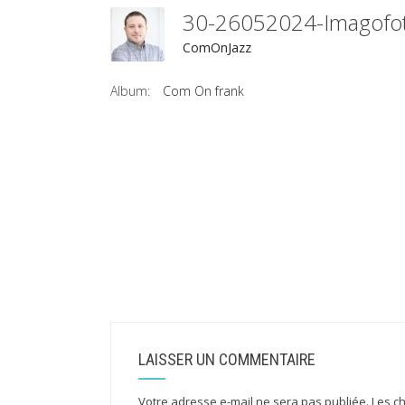
30-26052024-Imagof
ComOnJazz
Album:
Com On frank
LAISSER UN COMMENTAIRE
Votre adresse e-mail ne sera pas publiée.
Les c