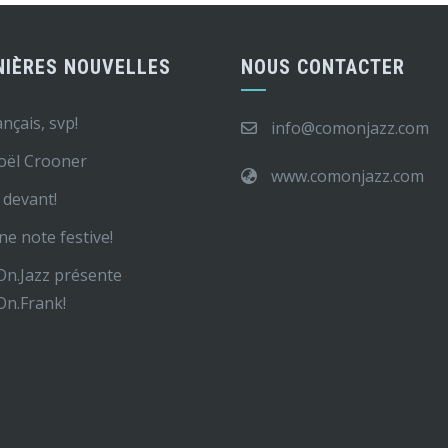
NIÈRES NOUVELLES
NOUS CONTACTER
ançais, svp!
info@comonjazz.com
oël Crooner
www.comonjazz.com
devant!
ne note festive!
n.Jazz présente
n.Frank!