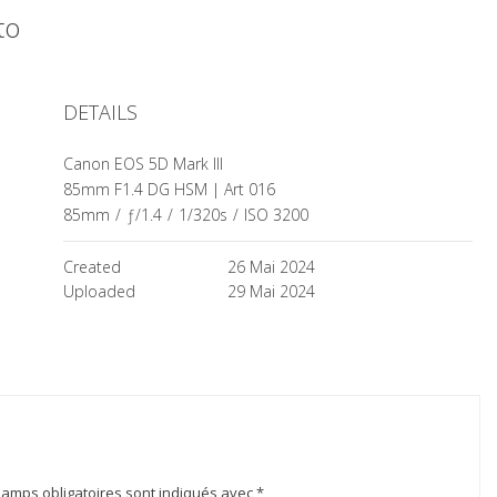
oto
DETAILS
Canon EOS 5D Mark III
85mm F1.4 DG HSM | Art 016
85mm
/
ƒ/1.4
/
1/320s
/
ISO 3200
Created
26 Mai 2024
Uploaded
29 Mai 2024
hamps obligatoires sont indiqués avec
*